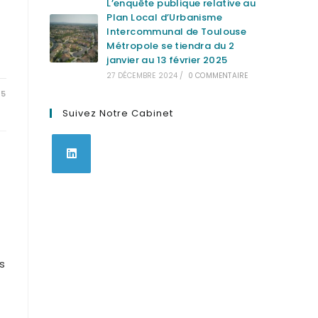
L’enquête publique relative au
Plan Local d’Urbanisme
Intercommunal de Toulouse
Métropole se tiendra du 2
janvier au 13 février 2025
27 DÉCEMBRE 2024
/
0 COMMENTAIRE
25
Suivez Notre Cabinet
S’ouvre
dans
un
nouvel
onglet
s