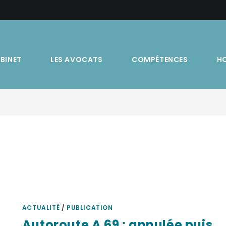
ABINET
LES AVOCATS
COMPÉTENCES
H
ACTUALITÉ
/
PUBLICATION
Autoroute A 69 : annulée puis