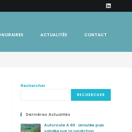
ONORAIRES
ACTUALITÉS
CONTACT
Rechercher
RECHERCHER
Dernières Actualités
Autoroute A 69 : annulée puis
validée par la juridiction