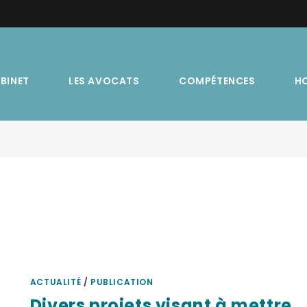
ABINET
LES AVOCATS
COMPÉTENCES
H
ACTUALITÉ
/
PUBLICATION
Divers projets visant à mettre