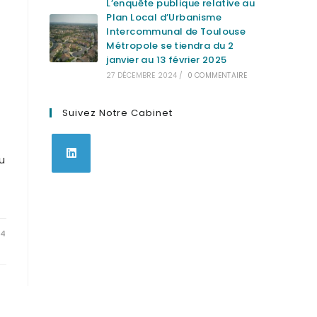
L’enquête publique relative au
Plan Local d’Urbanisme
Intercommunal de Toulouse
Métropole se tiendra du 2
janvier au 13 février 2025
27 DÉCEMBRE 2024
/
0 COMMENTAIRE
Suivez Notre Cabinet
u
S’ouvre
dans
un
nouvel
24
onglet