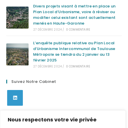
Divers projets visant à mettre en place un
Plan Local d’Urbanisme, voire à réviser ou
modifier celui existant sont actuellement
menés en Haute-Garonne
27 DÉCEMBRE 2024
/
0 COMMENTAIRE
L’enquête publique relative au Plan Local
d’Urbanisme Intercommunal de Toulouse
Métropole se tiendra du 2 janvier au 13
février 2025
27 DÉCEMBRE 2024
/
0 COMMENTAIRE
Suivez Notre Cabinet
S’ouvre
dans
Nous respectons votre vie privée
un