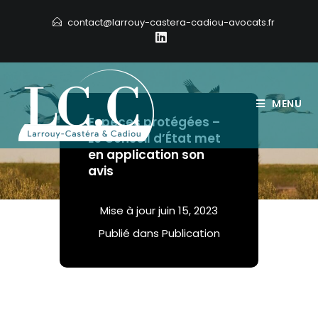
Skip
contact@larrouy-castera-cadiou-avocats.fr
to
content
MENU
Espèces protégées –
Le Conseil d’État met
en application son
avis
Mise à jour
juin 15, 2023
Publié dans
Publication